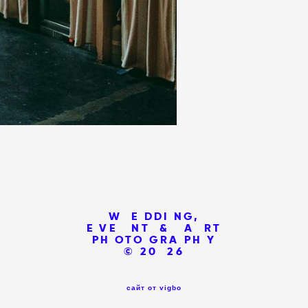
W E DDI NG,
E VE NT & A RT
PH OTO GRA PH Y
© 20 26
сайт от vigbo