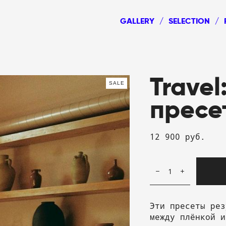
GALLERY
/
SELECTION
/
Trave
SALE
пресе
12 900 pуб.
Эти пресеты рез
между плёнкой и